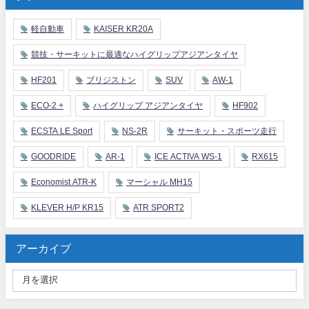
軽自動車
KAISER KR20A
競技・サーキットに最適なハイグリップアジアンタイヤ
HF201
ブリジストン
SUV
AW-1
ECO-2 +
ハイグリップ アジアンタイヤ
HF902
ECSTA LE Sport
NS-2R
サーキット・スポーツ走行
GOODRIDE
AR-1
ICE ACTIVA WS-1
RX615
Economist ATR-K
マーシャル MH15
KLEVER H/P KR15
ATR SPORT2
アーカイブ