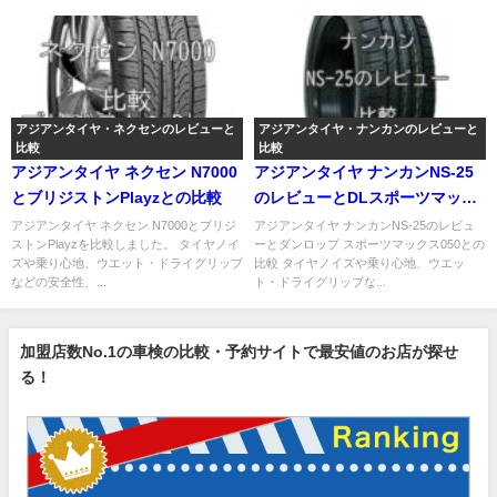
アジアンタイヤ・ネクセンのレビューと
アジアンタイヤ・ナンカンのレビューと
比較
比較
アジアンタイヤ ネクセン N7000
アジアンタイヤ ナンカンNS-25
とブリジストンPlayzとの比較
のレビューとDLスポーツマック
ス050との比較
アジアンタイヤ ネクセン N7000とブリジ
アジアンタイヤ ナンカンNS-25のレビュ
ストンPlayzを比較しました。 タイヤノイ
ーとダンロップ スポーツマックス050との
ズや乗り心地、ウエット・ドライグリップ
比較 タイヤノイズや乗り心地、ウエッ
などの安全性、...
ト・ドライグリップな...
加盟店数No.1の車検の比較・予約サイトで最安値のお店が探せ
る！