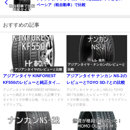
ペーシア（軽自動車）で比較
おすすめの記事
アジアンタイヤ・ナンカンのレビューと
アジアンタイヤのレビューと比較
比較
アジアンタイヤ KINFOREST
アジアンタイヤ ナンカン NS-2の
KF550のレビューと純正タイヤ
レビューとTOYO SD-7との比較
との比較
アジアンタイヤ KINFOREST KF550のレ
アジアンタイヤ ナンカン NS-2とTOYO
ビューと純正タイヤと比較した記事です。
SD-7を比較したレビューです。 タイヤノ
タイヤノイズや乗り心地、ウエット・ドラ
イズや乗り心地、ウエット・ドライグリッ
イグリップな...
プなどの安全...