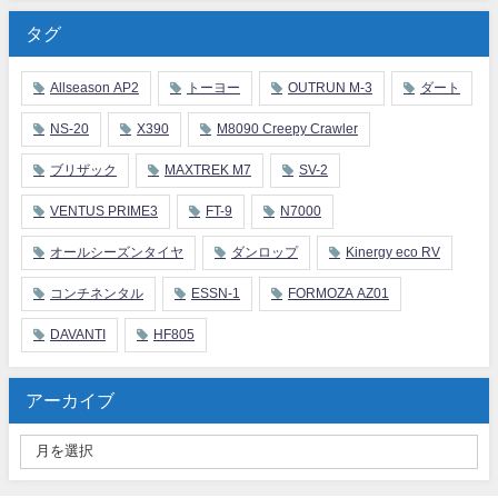
タグ
Allseason AP2
トーヨー
OUTRUN M-3
ダート
NS-20
X390
M8090 Creepy Crawler
ブリザック
MAXTREK M7
SV-2
VENTUS PRIME3
FT-9
N7000
オールシーズンタイヤ
ダンロップ
Kinergy eco RV
コンチネンタル
ESSN-1
FORMOZA AZ01
DAVANTI
HF805
アーカイブ