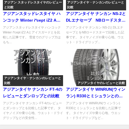
アジアン スタッドレスタイヤのレビュー
アジアンタイヤ・ナンカンのレビューと
と比較
比較
アジアンスタッドレスタイヤ ハ
アジアンタイヤ ナンカン NS-2と
ンコック Winter i*cept iZ2 Aと
DLエナセーブ NBロードスター
アイスガードとの比較
で比較
アジアンスタッドレスタイヤ ハンコック
アジアンタイヤ ナンカン NS-2とDLエナ
Winter i*cept iZ2 Aとアイスガードとを比
セーブとをNBロードスターで比較した記
較した記事です。 雪道でのグリップ力は
事です。 タイヤノイズや乗り心地、ウエ
もち...
ット・ドライグリップ...
アジアンタイヤ・ナンカンのレビューと
比較
アジアンタイヤのレビューと比較
アジアンタイヤ ナンカン FT-4の
アジアンタイヤ WINRUN(ウィン
レビューとダンロップとの比較
ラン) R330とミシュランとの比
較
アジアンタイヤ ナンカン FT-4のレビュー
アジアンタイヤ WINRUN(ウィンラン)
とダンロップとを比較した記事です。 タ
R330とミシュランとを比較した記事で
イヤノイズや乗り心地、ウエット・ドライ
す。 タイヤノイズや乗り心地、ウエッ
グリップなどの安全性...
ト・ドライグリップなど...