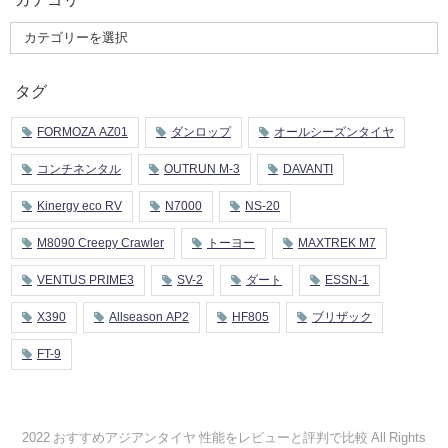
タグ
FORMOZA AZ01
ダンロップ
オールシーズンタイヤ
コンチネンタル
OUTRUN M-3
DAVANTI
Kinergy eco RV
N7000
NS-20
M8090 Creepy Crawler
トーヨー
MAXTREK M7
VENTUS PRIME3
SV-2
ダート
ESSN-1
X390
Allseason AP2
HF805
ブリザック
FT-9
2022 おすすめアジアンタイヤ 性能をレビューと評判で比較 All Rights