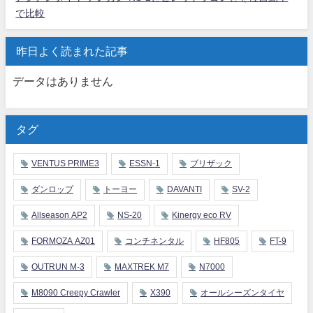
で比較
昨日よく読まれた記事
データはありません
タグ
VENTUS PRIME3
ESSN-1
ブリザック
ダンロップ
トーヨー
DAVANTI
SV-2
Allseason AP2
NS-20
Kinergy eco RV
FORMOZA AZ01
コンチネンタル
HF805
FT-9
OUTRUN M-3
MAXTREK M7
N7000
M8090 Creepy Crawler
X390
オールシーズンタイヤ