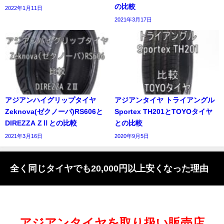
の比較
2022年1月11日
2021年3月17日
アジアンハイグリップタイヤ
アジアンタイヤ トライアングル
Zeknova(ゼクノーバ)RS606と
Sportex TH201とTOYOタイヤ
DIREZZA ZⅡとの比較
との比較
2021年3月16日
2020年9月5日
全く同じタイヤでも20,000円以上安くなった理由
アジアンタイヤを取り扱い販売店