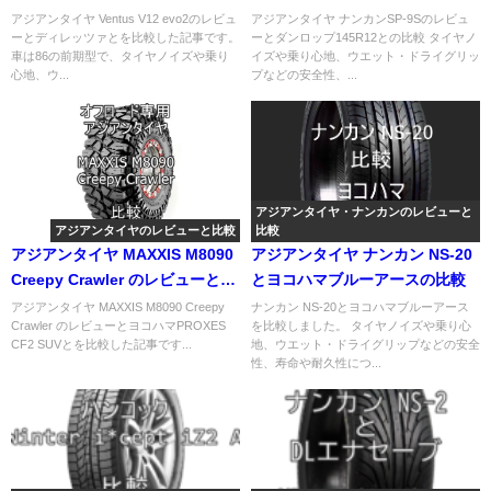
ディレッツァとの比較
との比較
アジアンタイヤ Ventus V12 evo2のレビュ
アジアンタイヤ ナンカンSP-9Sのレビュ
ーとディレッツァとを比較した記事です。
ーとダンロップ145R12との比較 タイヤノ
車は86の前期型で、タイヤノイズや乗り
イズや乗り心地、ウエット・ドライグリッ
心地、ウ...
プなどの安全性、...
アジアンタイヤ・ナンカンのレビューと
アジアンタイヤのレビューと比較
比較
アジアンタイヤ MAXXIS M8090
アジアンタイヤ ナンカン NS-20
Creepy Crawler のレビューと
とヨコハマブルーアースの比較
PROXES CF2 SUVとの比較
アジアンタイヤ MAXXIS M8090 Creepy
ナンカン NS-20とヨコハマブルーアース
Crawler のレビューとヨコハマPROXES
を比較しました。 タイヤノイズや乗り心
CF2 SUVとを比較した記事です...
地、ウエット・ドライグリップなどの安全
性、寿命や耐久性につ...