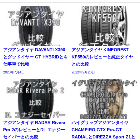
アジアンタイヤ DAVANTI X390
アジアンタイヤ KINFOREST
とグッドイヤー GT HYBRIDとを
KF550のレビューと純正タイヤ
仕事車で比較
との比較
2023年7月4日
2022年9月26日
アジアンタイヤ RADAR Rivera
ハイグリップアジアンタイヤ
Pro 2のレビューとDL エナジー
CHAMPIRO GTX Pro-GT
セイバーとの比較
RADIALとDIREZZA Sport Z1と