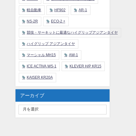
軽自動車
HF902
AR-1
NS-2R
ECO-2 +
競技・サーキットに最適なハイグリップアジアンタイヤ
ハイグリップ アジアンタイヤ
マーシャル MH15
AW-1
ICE ACTIVA WS-1
KLEVER H/P KR15
KAISER KR20A
アーカイブ