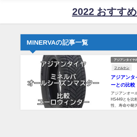
2022 おす
MINERVAの記事一覧
アジアンタイヤ
ファルケン
アジアンタ
ーとの比較
アジアンオー
HS449とを
性、寿命や耐
ビューとユーロウ