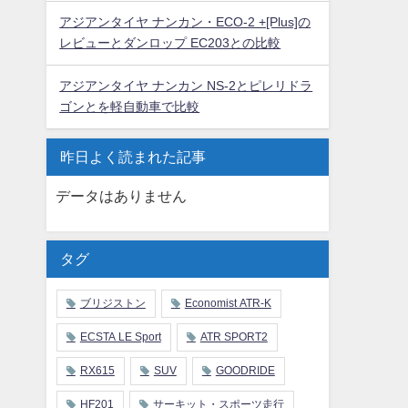
アジアンタイヤ ナンカン・ECO-2 +[Plus]の
レビューとダンロップ EC203との比較
アジアンタイヤ ナンカン NS-2とピレリドラ
ゴンとを軽自動車で比較
昨日よく読まれた記事
データはありません
タグ
ブリジストン
Economist ATR-K
ECSTA LE Sport
ATR SPORT2
RX615
SUV
GOODRIDE
HF201
サーキット・スポーツ走行