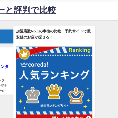
ューと評判で比較
加盟店数No.1の車検の比較・予約サイトで最
安値のお店が探せる！
ィンタ
ンター
の安全
ーのレ