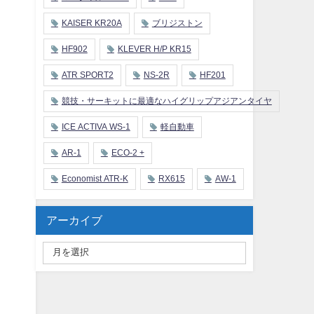
KAISER KR20A
ブリジストン
HF902
KLEVER H/P KR15
ATR SPORT2
NS-2R
HF201
競技・サーキットに最適なハイグリップアジアンタイヤ
ICE ACTIVA WS-1
軽自動車
AR-1
ECO-2 +
Economist ATR-K
RX615
AW-1
アーカイブ