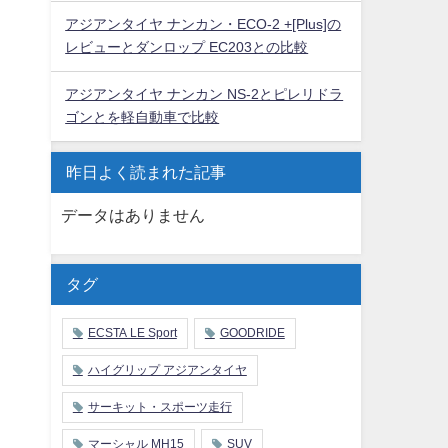
アジアンタイヤ ナンカン・ECO-2 +[Plus]の
レビューとダンロップ EC203との比較
アジアンタイヤ ナンカン NS-2とピレリドラ
ゴンとを軽自動車で比較
昨日よく読まれた記事
データはありません
タグ
ECSTA LE Sport
GOODRIDE
ハイグリップ アジアンタイヤ
サーキット・スポーツ走行
マーシャル MH15
SUV