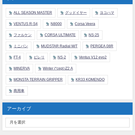
ALL SEASON MASTER
グッドイヤー
ヨコハマ
VENTUS R-S4
N8000
Corsa Veera
ファルケン
CORSA ULTIMATE
NS-25
ミニバン
MUDSTAR Radial M/T
PERGEA 08R
FT-4
ピレリ
NS-2
Ventus V12 evo2
MINERVA
Winter i*cept iZ2 A
MONSTA TERRAIN GRIPPER
KR33 KOMENDO
商用車
アーカイブ