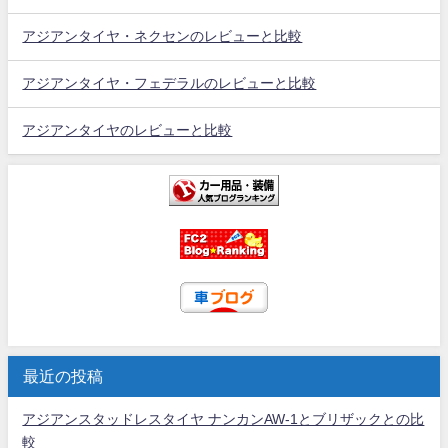
アジアンタイヤ・ネクセンのレビューと比較
アジアンタイヤ・フェデラルのレビューと比較
アジアンタイヤのレビューと比較
最近の投稿
アジアンスタッドレスタイヤ ナンカンAW-1とブリザックとの比
較