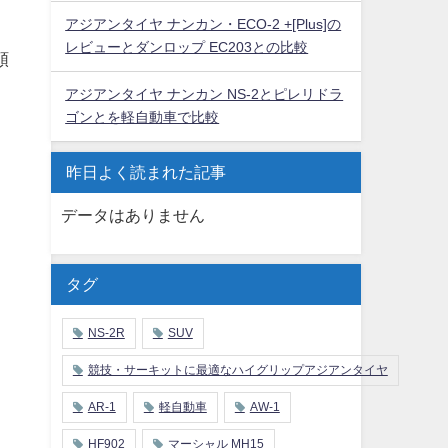
アジアンタイヤ ナンカン・ECO-2 +[Plus]の
レビューとダンロップ EC203との比較
額
アジアンタイヤ ナンカン NS-2とピレリドラ
ゴンとを軽自動車で比較
昨日よく読まれた記事
データはありません
タグ
NS-2R
SUV
競技・サーキットに最適なハイグリップアジアンタイヤ
AR-1
軽自動車
AW-1
HF902
マーシャル MH15