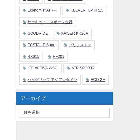
Economist ATR-K
KLEVER H/P KR15
サーキット・スポーツ走行
GOODRIDE
KAISER KR20A
ECSTA LE Sport
ブリジストン
RX615
HF201
ICE ACTIVA WS-1
ATR SPORT2
ハイグリップ アジアンタイヤ
ECO-2 +
アーカイブ