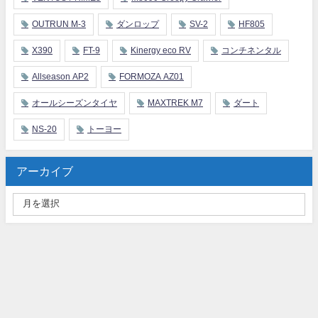
OUTRUN M-3
ダンロップ
SV-2
HF805
X390
FT-9
Kinergy eco RV
コンチネンタル
Allseason AP2
FORMOZA AZ01
オールシーズンタイヤ
MAXTREK M7
ダート
NS-20
トーヨー
アーカイブ