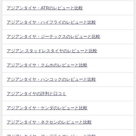
アジアンタイヤ・ATRのレビューと比較
アジアンタイヤ・ハイフライのレビューと比較
アジアンタイヤ・ジーテックスのレビューと比較
アジアン スタッドレスタイヤのレビューと比較
アジアンタイヤ・クムホのレビューと比較
アジアンタイヤ・ハンコックのレビューと比較
アジアンタイヤの評判と口コミ
アジアンタイヤ・ケンダのレビューと比較
アジアンタイヤ・ネクセンのレビューと比較