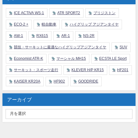
ICE ACTIVA WS-1
ATR SPORT2
ブリジストン
ECO-2 +
軽自動車
ハイグリップ アジアンタイヤ
AW-1
RX615
AR-1
NS-2R
競技・サーキットに最適なハイグリップアジアンタイヤ
SUV
Economist ATR-K
マーシャル MH15
ECSTA LE Sport
サーキット・スポーツ走行
KLEVER H/P KR15
HF201
KAISER KR20A
HF902
GOODRIDE
アーカイブ