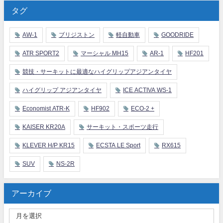
タグ
AW-1
ブリジストン
軽自動車
GOODRIDE
ATR SPORT2
マーシャル MH15
AR-1
HF201
競技・サーキットに最適なハイグリップアジアンタイヤ
ハイグリップ アジアンタイヤ
ICE ACTIVA WS-1
Economist ATR-K
HF902
ECO-2 +
KAISER KR20A
サーキット・スポーツ走行
KLEVER H/P KR15
ECSTA LE Sport
RX615
SUV
NS-2R
アーカイブ