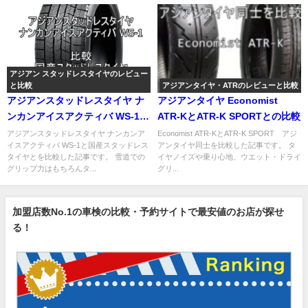
アジアン スタッドレスタイヤのレビュー
と比較
アジアンタイヤ・ATRのレビューと比較
アジアンスタッドレスタイヤ ナ
アジアンタイヤ Economist
ンカンアイスアクティバ WS-1と
ATR-KとATR-K SPORTとの比較
国産との比較
アジアンスタッドレスタイヤ ナンカンア
Economist ATR-KとATR-K SPORT アジ
イスアクティバ WS-1と国産スタッドレス
アンタイヤ同士を比較した記事です。 タ
タイヤとを比較した記事です。 雪道での
イヤノイズや乗り心地、ウエット・ドライ
グリップ力はもちろんタ...
グリ...
加盟店数No.1の車検の比較・予約サイトで最安値のお店が探せ
る！