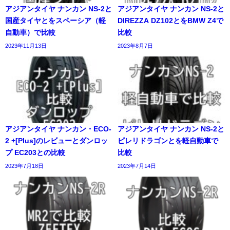
アジアンタイヤ ナンカン NS-2と
アジアンタイヤ ナンカン NS-2と
国産タイヤとをスペーシア（軽
DIREZZA DZ102とをBMW Z4で
自動車）で比較
比較
2023年11月13日
2023年8月7日
アジアンタイヤ ナンカン・ECO-
アジアンタイヤ ナンカン NS-2と
2 +[Plus]のレビューとダンロッ
ピレリドラゴンとを軽自動車で
プ EC203との比較
比較
2023年7月18日
2023年7月14日