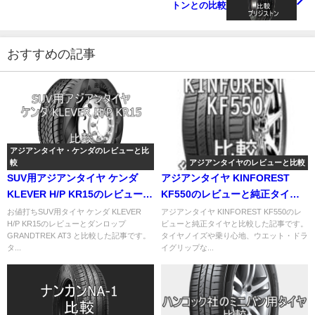
トンとの比較
おすすめの記事
アジアンタイヤ・ケンダのレビューと比
較
アジアンタイヤのレビューと比較
SUV用アジアンタイヤ ケンダ
アジアンタイヤ KINFOREST
KLEVER H/P KR15のレビューと
KF550のレビューと純正タイヤ
GRANDTREKとの比較
との比較
お値打ちSUV用タイヤ ケンダ KLEVER
アジアンタイヤ KINFOREST KF550のレ
H/P KR15のレビューとダンロップ
ビューと純正タイヤと比較した記事です。
GRANDTREK AT3 と比較した記事です。
タイヤノイズや乗り心地、ウエット・ドラ
タ...
イグリップな...