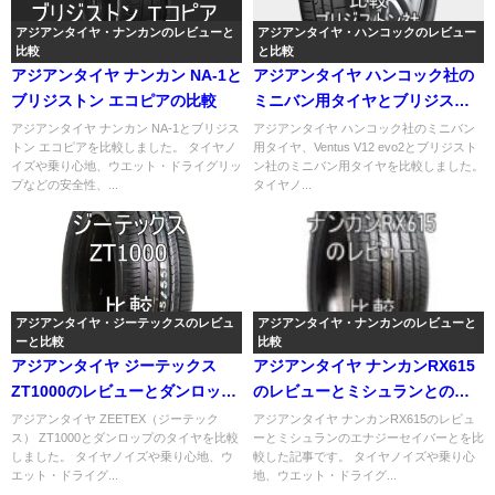
アジアンタイヤ・ナンカンのレビューと
アジアンタイヤ・ハンコックのレビュー
比較
と比較
アジアンタイヤ ナンカン NA-1と
アジアンタイヤ ハンコック社の
ブリジストン エコピアの比較
ミニバン用タイヤとブリジスト
ン社の比較
アジアンタイヤ ナンカン NA-1とブリジス
アジアンタイヤ ハンコック社のミニバン
トン エコピアを比較しました。 タイヤノ
用タイヤ、Ventus V12 evo2とブリジスト
イズや乗り心地、ウエット・ドライグリッ
ン社のミニバン用タイヤを比較しました。
プなどの安全性、...
タイヤノ...
アジアンタイヤ・ジーテックスのレビュ
アジアンタイヤ・ナンカンのレビューと
ーと比較
比較
アジアンタイヤ ジーテックス
アジアンタイヤ ナンカンRX615
ZT1000のレビューとダンロップ
のレビューとミシュランとの比
との比較
較
アジアンタイヤ ZEETEX（ジーテック
アジアンタイヤ ナンカンRX615のレビュ
ス） ZT1000とダンロップのタイヤを比較
ーとミシュランのエナジーセイバーとを比
しました。 タイヤノイズや乗り心地、ウ
較した記事です。 タイヤノイズや乗り心
エット・ドライグ...
地、ウエット・ドライグ...