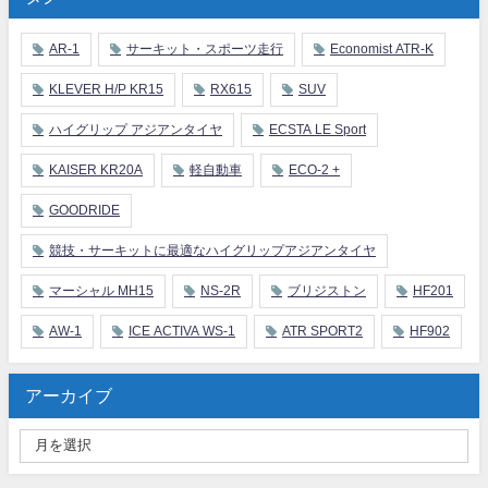
AR-1
サーキット・スポーツ走行
Economist ATR-K
KLEVER H/P KR15
RX615
SUV
ハイグリップ アジアンタイヤ
ECSTA LE Sport
KAISER KR20A
軽自動車
ECO-2 +
GOODRIDE
競技・サーキットに最適なハイグリップアジアンタイヤ
マーシャル MH15
NS-2R
ブリジストン
HF201
AW-1
ICE ACTIVA WS-1
ATR SPORT2
HF902
アーカイブ