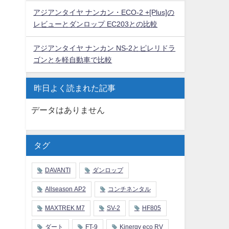
アジアンタイヤ ナンカン・ECO-2 +[Plus]の
レビューとダンロップ EC203との比較
アジアンタイヤ ナンカン NS-2とピレリドラ
ゴンとを軽自動車で比較
昨日よく読まれた記事
データはありません
タグ
DAVANTI
ダンロップ
Allseason AP2
コンチネンタル
MAXTREK M7
SV-2
HF805
ダート
FT-9
Kinergy eco RV