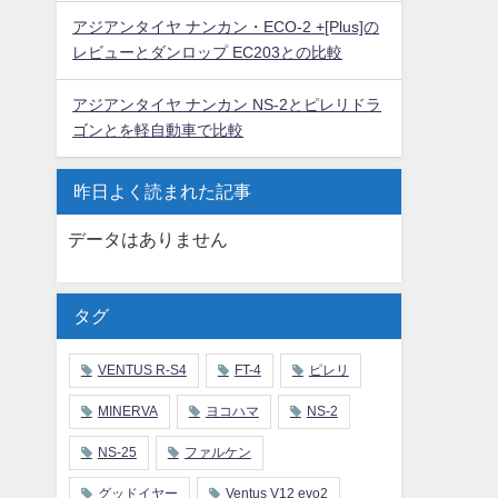
アジアンタイヤ ナンカン・ECO-2 +[Plus]の
レビューとダンロップ EC203との比較
アジアンタイヤ ナンカン NS-2とピレリドラ
ゴンとを軽自動車で比較
昨日よく読まれた記事
データはありません
タグ
VENTUS R-S4
FT-4
ピレリ
MINERVA
ヨコハマ
NS-2
NS-25
ファルケン
グッドイヤー
Ventus V12 evo2