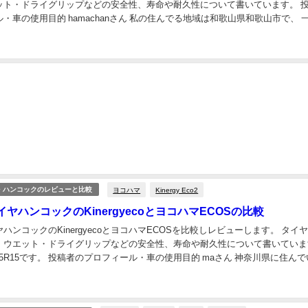
ット・ドライグリップなどの安全性、寿命や耐久性について書いています。 
・車の使用目的 hamachanさん 私の住んでる地域は和歌山県和歌山市で、 
市ではあるものの社会の地...
ヨコハマ
Kinergy Eco2
・ハンコックのレビューと比較
ヤハンコックのKinergyecoとヨコハマECOSの比較
ハンコックのKinergyecoとヨコハマECOSを比較しレビューします。 タイ
、ウエット・ドライグリップなどの安全性、寿命や耐久性について書いていま
/65R15です。 投稿者のプロフィール・車の使用目的 maさん 神奈川県に住ん
る車は２０１０年...