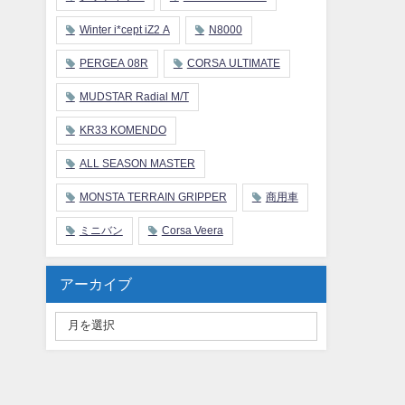
Winter i*cept iZ2 A
N8000
PERGEA 08R
CORSA ULTIMATE
MUDSTAR Radial M/T
KR33 KOMENDO
ALL SEASON MASTER
MONSTA TERRAIN GRIPPER
商用車
ミニバン
Corsa Veera
アーカイブ