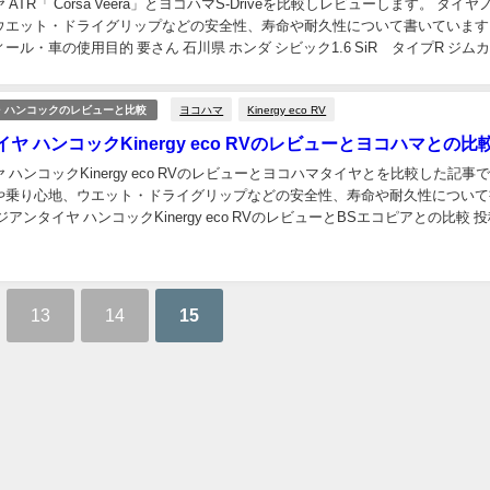
ATR「 Corsa Veera」とヨコハマS-Driveを比較しレビューします。 タイヤ
ウエット・ドライグリップなどの安全性、寿命や耐久性について書いています
ール・車の使用目的 要さん 石川県 ホンダ シビック1.6 SiR タイプR ジム
...
ヨコハマ
Kinergy eco RV
・ハンコックのレビューと比較
ヤ ハンコックKinergy eco RVのレビューとヨコハマとの比
 ハンコックKinergy eco RVのレビューとヨコハマタイヤとを比較した記事
や乗り心地、ウエット・ドライグリップなどの安全性、寿命や耐久性について
アンタイヤ ハンコックKinergy eco RVのレビューとBSエコピアとの比較 
・車の使用...
13
14
15