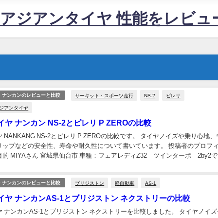
すめアジアンタイヤ 性能をレビ
サーキット・スポーツ走行
NS-2
ピレリ
・ナンカンのレビューと比較
アジアンタイヤ
ヤ ナンカン NS-2とピレリ P ZEROの比較
 NANKANG NS-2とピレリ P ZEROの比較です。 タイヤノイズや乗り心地
リップなどの安全性、寿命や耐久性について書いています。 投稿者のプロフ
的 MIYAさん 宮城県仙台市 車種：フェアレディZ32 ツインターボ 2by2
。 車の主...
ブリジストン
軽自動車
AS-1
・ナンカンのレビューと比較
イヤ ナンカンAS-1とブリジストン ネクストリーの比較
 ナンカンAS-1とブリジストン ネクストリーを比較しました。 タイヤノイ