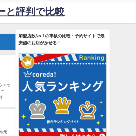
ューと評判で比較
加盟店数No.1の車検の比較・予約サイトで最
安値のお店が探せる！
、ウエッ
ィー
です。
ズや乗