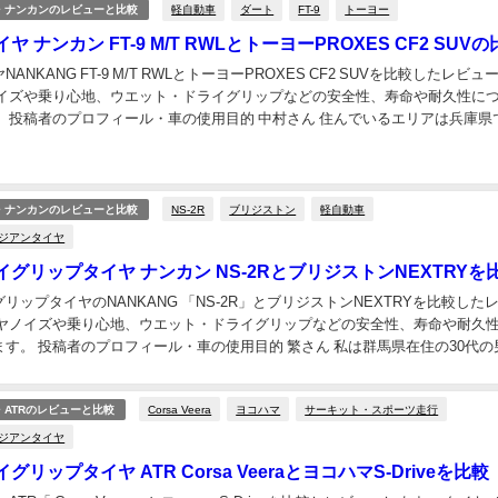
軽自動車
ダート
FT-9
トーヨー
・ナンカンのレビューと比較
 ナンカン FT-9 M/T RWLとトーヨーPROXES CF2 SUV
ANKANG FT-9 M/T RWLとトーヨーPROXES CF2 SUVを比較したレビュ
ノイズや乗り心地、ウエット・ドライグリップなどの安全性、寿命や耐久性に
庫県で若干
ます。 ...
NS-2R
ブリジストン
軽自動車
・ナンカンのレビューと比較
アジアンタイヤ
グリップタイヤ ナンカン NS-2RとブリジストンNEXTRYを
リップタイヤのNANKANG 「NS-2R」とブリジストンNEXTRYを比較した
イヤノイズや乗り心地、ウエット・ドライグリップなどの安全性、寿命や耐久
私は群馬県在住の30代の男で
加工の仕事をしています...
Corsa Veera
ヨコハマ
サーキット・スポーツ走行
ATRのレビューと比較
アジアンタイヤ
リップタイヤ ATR Corsa VeeraとヨコハマS-Driveを比較