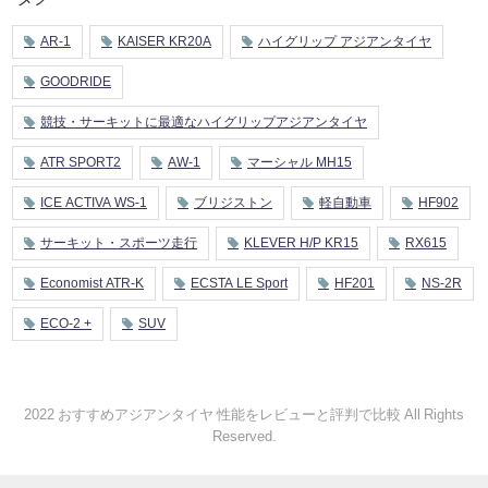
AR-1
KAISER KR20A
ハイグリップ アジアンタイヤ
GOODRIDE
競技・サーキットに最適なハイグリップアジアンタイヤ
ATR SPORT2
AW-1
マーシャル MH15
ICE ACTIVA WS-1
ブリジストン
軽自動車
HF902
サーキット・スポーツ走行
KLEVER H/P KR15
RX615
Economist ATR-K
ECSTA LE Sport
HF201
NS-2R
ECO-2 +
SUV
2022 おすすめアジアンタイヤ 性能をレビューと評判で比較 All Rights
Reserved.