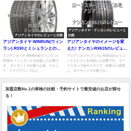
アジアンタイヤ・ナンカンのレビューと
アジアンタイヤのレビューと比較
比較
アジアンタイヤ WINRUN(ウィン
アジアンタイヤのイメージを変
ラン) R330とミシュランとの比
えた! ナンカンRX615のレビュー
較
とピレリとの比較
アジアンタイヤ WINRUN(ウィンラン)
アジアンタイヤ ナンカンRX615のレビュ
R330とミシュランとを比較した記事で
ーとピレリとを比較した記事です。 ロー
す。 タイヤノイズや乗り心地、ウエッ
ドスターで峠のドライブ・街乗りに使用
ト・ドライグリップなど...
し、タイヤノイズや乗り心...
加盟店数No.1の車検の比較・予約サイトで最安値のお店が探せ
る！