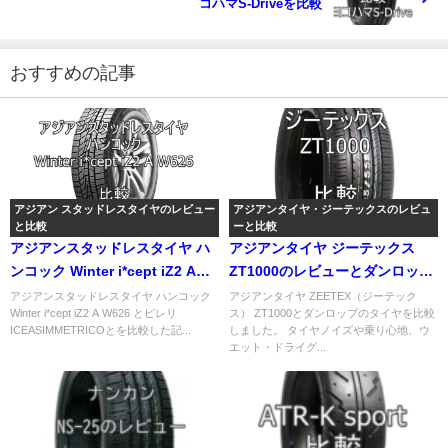
コハマS-Driveを比較
おすすめの記事
アジアン スタッドレスタイヤのレビュー
アジアンタイヤ・ジーテックスのレビュ
と比較
ーと比較
アジアンスタッドレスタイヤ ハ
アジアンタイヤ ジーテックス
ンコック Winter i*cept iZ2 A
ZT1000のレビューとダンロップ
W626 とピレリ
との比較
アジアンスタッドレスタイヤ ハンコック
アジアンタイヤ ZEETEX（ジーテック
Winter i*cept iZ2 A W626 とピレリ
ス） ZT1000とダンロップのタイヤを比較
ICEASIMMETRICOの比較
ICEASIMMETRICOとを比較した記...
しました。 タイヤノイズや乗り心地、ウ
エット・ドライグ...