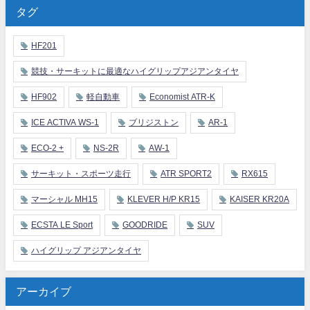
タグ
HF201
競技・サーキットに最適なハイグリップアジアンタイヤ
HF902
軽自動車
Economist ATR-K
ICE ACTIVA WS-1
ブリジストン
AR-1
ECO-2 +
NS-2R
AW-1
サーキット・スポーツ走行
ATR SPORT2
RX615
マーシャル MH15
KLEVER H/P KR15
KAISER KR20A
ECSTA LE Sport
GOODRIDE
SUV
ハイグリップ アジアンタイヤ
アーカイブ