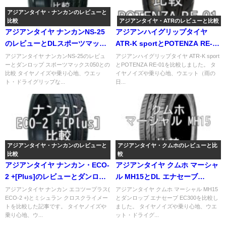
アジアンタイヤ・ナンカンのレビューと
比較
アジアンタイヤ・ATRのレビューと比較
アジアンタイヤ ナンカンNS-25
アジアンハイグリップタイヤ
のレビューとDLスポーツマック
ATR-K sportとPOTENZA RE-01
ス050との比較
の比較
アジアンタイヤ ナンカンNS-25のレビュ
アジアンハイグリップタイヤ ATR-K sport
ーとダンロップ スポーツマックス050との
とPOTENZA RE-01を比較しました。 タ
比較 タイヤノイズや乗り心地、ウエッ
イヤノイズや乗り心地、ウエット（雨の
ト・ドライグリップな...
日...
アジアンタイヤ・ナンカンのレビューと
アジアンタイヤ・クムホのレビューと比
比較
較
アジアンタイヤ ナンカン・ECO-
アジアンタイヤ クムホ マーシャ
2 +[Plus]のレビューとダンロッ
ル MH15とDL エナセーブ
プ EC203との比較
EC300との比較
アジアンタイヤ ナンカン エコツープラス(
アジアンタイヤ クムホ マーシャル MH15
ECO-2 +)とミシュラン クロスクライメー
とダンロップ エナセーブ EC300を比較し
トを比較した記事です。 タイヤノイズや
ました。 タイヤノイズや乗り心地、ウエ
乗り心地、ウ...
ット・ドライグ...