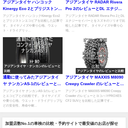
アジアンタイヤ ハンコック
アジアンタイヤ RADAR Rivera
Kinergy Eco 2とブリジストンエ
Pro 2のレビューとDL エナジー
コピアとの比較
セイバーとの比較
アジアンタイヤ ハンコックKinergy Eco2
アジアンタイヤ RADAR Rivera Pro 2とDL
とブリジストンエコピアを比較した記事で
エナジーセイバーとをスズキのソリオで比
す。 タイヤノイズや乗り心地、ウエッ
較した記事です。 タイヤノイズや乗り心
ト・ドライグリッ...
地、...
アジアンタイヤ・ナンカンのレビューと
比較
アジアンタイヤのレビューと比較
通勤に使ってみたアジアンタイ
アジアンタイヤ MAXXIS M8090
ヤ ナンカンAS-1のレビューとエ
Creepy Crawler のレビューと
コピアとの比較
PROXES CF2 SUVとの比較
アジアンタイヤ ナンカンAS-1のレビュー
アジアンタイヤ MAXXIS M8090 Creepy
とエコピアとの比較です。 タイヤノイズ
Crawler のレビューとヨコハマPROXES
や乗り心地、ウエット・ドライグリップな
CF2 SUVとを比較した記事です...
どの安全性、寿命や耐...
加盟店数No.1の車検の比較・予約サイトで最安値のお店が探せ