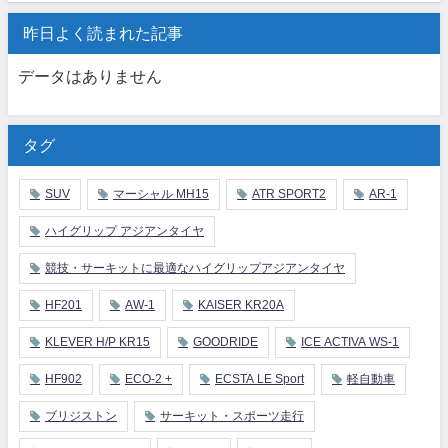
昨日よく読まれた記事
データはありません
タグ
SUV
マーシャル MH15
ATR SPORT2
AR-1
ハイグリップ アジアンタイヤ
競技・サーキットに最適なハイグリップアジアンタイヤ
HF201
AW-1
KAISER KR20A
KLEVER H/P KR15
GOODRIDE
ICE ACTIVA WS-1
HF902
ECO-2 +
ECSTA LE Sport
軽自動車
ブリジストン
サーキット・スポーツ走行