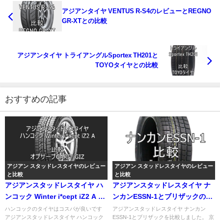
アジアンタイヤ VENTUS R-S4のレビューとREGNO
GR-XTとの比較
アジアンタイヤ トライアングルSportex TH201と
TOYOタイヤとの比較
おすすめの記事
アジアン スタッドレスタイヤのレビュー
アジアン スタッドレスタイヤのレビュー
と比較
と比較
アジアンスタッドレスタイヤ ハ
アジアンスタッドレスタイヤ ナ
ンコック Winter i*cept iZ2 A と
ンカンESSN-1とブリザックの比
オブサーブGARIT GIZの比較
較
ハンコックのタイヤはコスパが良いです
アジアンスタッドレスタイヤ ナンカン
アジアンスタッドレスタイヤ ハンコック
ESSN-1とブリザックを比較しました。 京