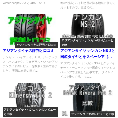
Winter i*cept iZ2 A とOBSERVE G...
都の北部という割と雪の降る地域に住んで
おりますので、雪道での...
アジアンタイヤ・ナンカンのレビューと
アジアンタイヤの評判と口コミ
比較
アジアンタイヤの評判と口コミ
アジアンタイヤ ナンカン NS-2と
国産タイヤとをスペーシア（軽
ナンカン、ハイフライ、ATR、ジーテック
ス、ハンコック、フェデラルといったアジ
自動車）で比較
アジアンタイヤ ナンカン NS-2とグッドイ
アンタイヤのレビューを数多く集めてみま
ヤー・トーヨーといった国産タイヤとをス
した。 実際に自分の車で...
ペーシアで比較した記事です。 タイヤノ
イズや乗り心地、ウエ...
アジアンタイヤ・ハンコックのレビュー
と比較
アジアンタイヤのレビューと比較