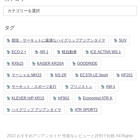
タグ
競技・サーキットに最適なハイグリップアジアンタイヤ
SUV
ECO-2 +
AR-1
軽自動車
ICE ACTIVA WS-1
RX615
KAISER KR20A
GOODRIDE
マーシャル MH15
NS-2R
ECSTA LE Sport
HF201
サーキット・スポーツ走行
ブリジストン
AW-1
KLEVER H/P KR15
HF902
Economist ATR-K
ハイグリップ アジアンタイヤ
ATR SPORT2
2022 おすすめアジアンタイヤ 性能をレビューと評判で比較 All Rights