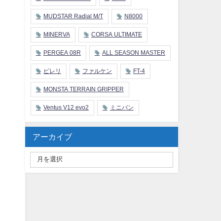
MUDSTAR Radial M/T
N8000
MINERVA
CORSA ULTIMATE
PERGEA 08R
ALL SEASON MASTER
ピレリ
ファルケン
FT-4
MONSTA TERRAIN GRIPPER
Ventus V12 evo2
ミニバン
アーカイブ