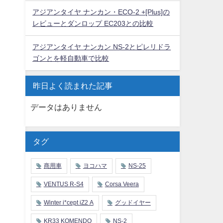
アジアンタイヤ ナンカン・ECO-2 +[Plus]の
レビューとダンロップ EC203との比較
アジアンタイヤ ナンカン NS-2とピレリドラ
ゴンとを軽自動車で比較
昨日よく読まれた記事
データはありません
タグ
商用車
ヨコハマ
NS-25
VENTUS R-S4
Corsa Veera
Winter i*cept iZ2 A
グッドイヤー
KR33 KOMENDO
NS-2